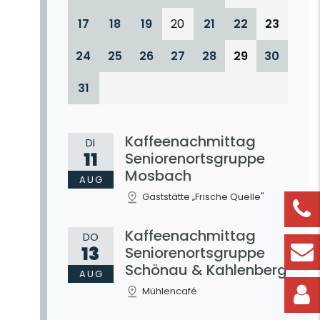
17
18
19
20
21
22
23
24
25
26
27
28
29
30
31
Kaffeenachmittag
DI
11
Seniorenortsgruppe
Mosbach
AUG
Gaststätte „Frische Quelle"
Kaffeenachmittag
DO
13
Seniorenortsgruppe
Schönau & Kahlenberg
AUG
Mühlencafé