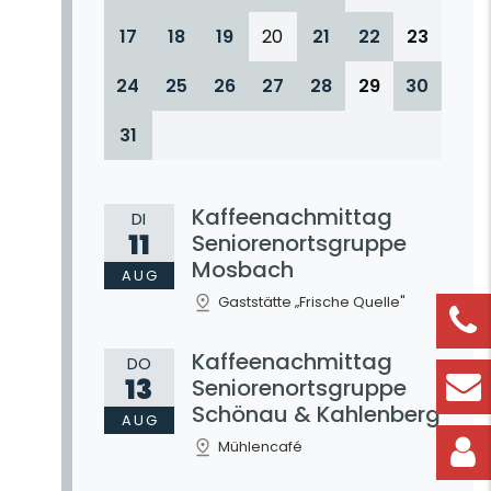
17
18
19
20
21
22
23
24
25
26
27
28
29
30
31
Kaffeenachmittag
DI
11
Seniorenortsgruppe
Mosbach
AUG
Gaststätte „Frische Quelle"
Kaffeenachmittag
DO
13
Seniorenortsgruppe
Schönau & Kahlenberg
AUG
Mühlencafé