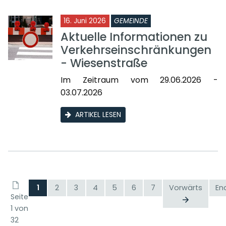
16. Juni 2026
GEMEINDE
Aktuelle Informationen zu
Verkehrseinschränkungen
- Wiesenstraße
Im Zeitraum vom 29.06.2026 -
03.07.2026
ARTIKEL LESEN
1
2
3
4
5
6
7
Vorwärts
En
Seite
1 von
32