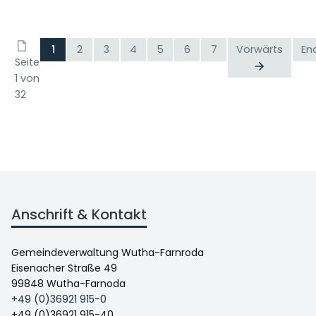
1
2
3
4
5
6
7
Vorwärts
En
Seite
1 von
32
Anschrift & Kontakt
Gemeindeverwaltung Wutha-Farnroda
Eisenacher Straße 49
99848 Wutha-Farnoda
+49 (0)36921 915-0
+49 (0)36921 915-40