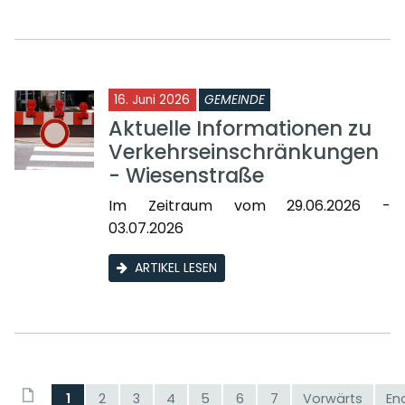
16. Juni 2026
GEMEINDE
Aktuelle Informationen zu
Verkehrseinschränkungen
- Wiesenstraße
Im Zeitraum vom 29.06.2026 -
03.07.2026
ARTIKEL LESEN
1
2
3
4
5
6
7
Vorwärts
En