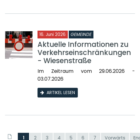
16. Juni 2026
GEMEINDE
Aktuelle Informationen zu
Verkehrseinschränkungen
- Wiesenstraße
Im Zeitraum vom 29.06.2026 -
03.07.2026
ARTIKEL LESEN
1
2
3
4
5
6
7
Vorwärts
En