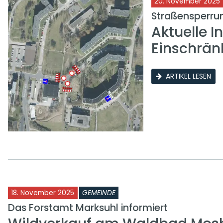
20. November 2025
Straßensperru
Aktuelle I
Einschrän
ARTIKEL LESEN
18. November 2025
GEMEINDE
Das Forstamt Marksuhl informiert