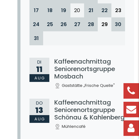
17
18
19
20
21
22
23
24
25
26
27
28
29
30
31
Kaffeenachmittag
DI
11
Seniorenortsgruppe
Mosbach
AUG
Gaststätte „Frische Quelle"
Kaffeenachmittag
DO
13
Seniorenortsgruppe
Schönau & Kahlenberg
AUG
Mühlencafé