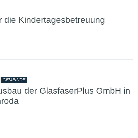
ür die Kindertagesbetreuung
GEMEINDE
usbau der GlasfaserPlus GmbH in
nroda