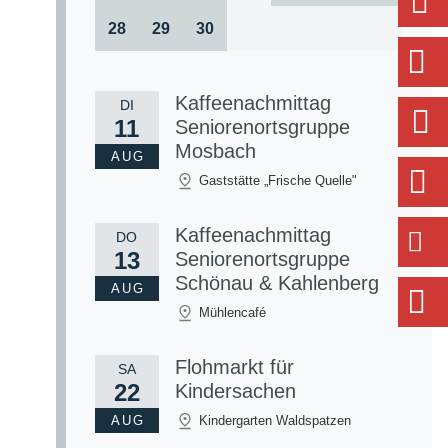
28
29
30
Kaffeenachmittag
DI
11
Seniorenortsgruppe
Mosbach
AUG
Gaststätte „Frische Quelle"
Kaffeenachmittag
DO
13
Seniorenortsgruppe
Schönau & Kahlenberg
AUG
Mühlencafé
Flohmarkt für
SA
22
Kindersachen
AUG
Kindergarten Waldspatzen