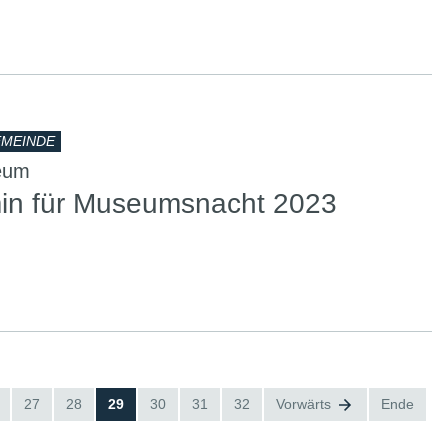
MEINDE
eum
in für Museumsnacht 2023
27
28
29
30
31
32
Vorwärts
Ende