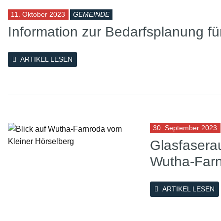
11. Oktober 2023
GEMEINDE
Information zur Bedarfsplanung f
ARTIKEL LESEN
30. September 2023
Glasfasera
Wutha-Far
ARTIKEL LESEN