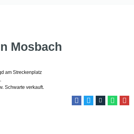
 in Mosbach
agd am Streckenplatz
.
w. Schwarte verkauft.