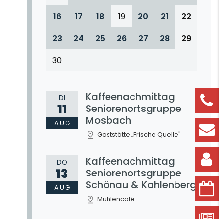
16
17
18
19
20
21
22
23
24
25
26
27
28
29
30
Kaffeenachmittag
DI
11
Seniorenortsgruppe
Mosbach
AUG
Gaststätte „Frische Quelle"
Kaffeenachmittag
DO
13
Seniorenortsgruppe
Schönau & Kahlenberg
AUG
Mühlencafé