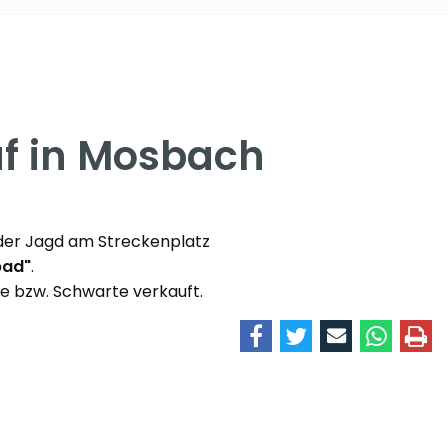
f in Mosbach
 der Jagd am Streckenplatz
bad"
.
ke bzw. Schwarte verkauft.