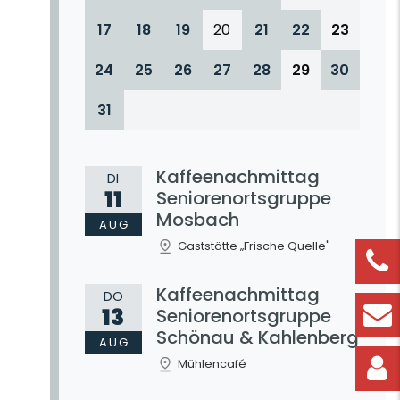
17
18
19
20
21
22
23
24
25
26
27
28
29
30
31
Kaffeenachmittag
DI
11
Seniorenortsgruppe
Mosbach
AUG
Gaststätte „Frische Quelle"
Kaffeenachmittag
DO
13
Seniorenortsgruppe
Schönau & Kahlenberg
AUG
Mühlencafé