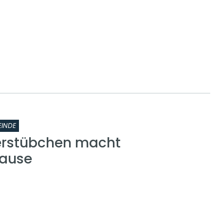
INDE
erstübchen macht
ause