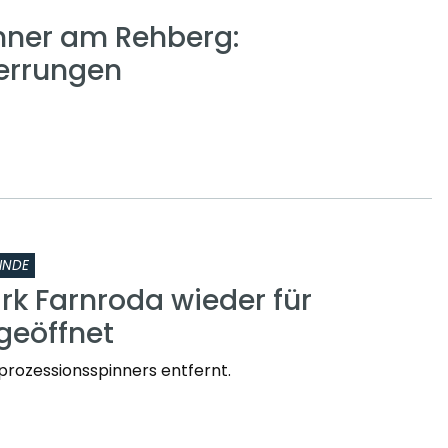
nner am Rehberg:
errungen
INDE
rk Farnroda wieder für
geöffnet
prozessionsspinners entfernt.