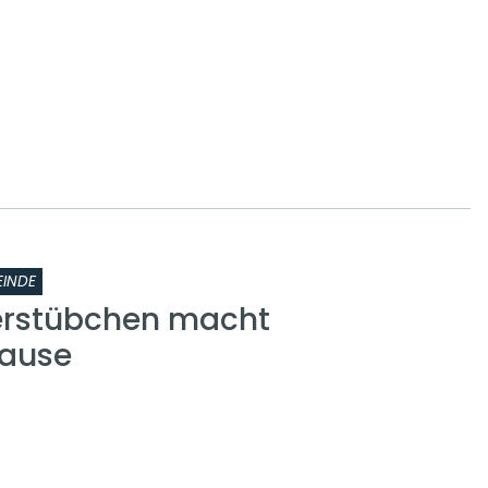
INDE
erstübchen macht
ause