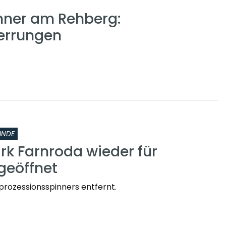
nner am Rehberg:
errungen
INDE
rk Farnroda wieder für
geöffnet
prozessionsspinners entfernt.