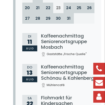
20
21
22
23
24
25
26
27
28
29
30
31
Kaffeenachmittag
DI
11
Seniorenortsgruppe
Mosbach
AUG
Gaststätte „Frische Quelle"
Kaffeenachmittag
DO
13
Seniorenortsgruppe
Schönau & Kahlenberg
AUG
Mühlencafé
Flohmarkt für
SA
22
Kindersachen