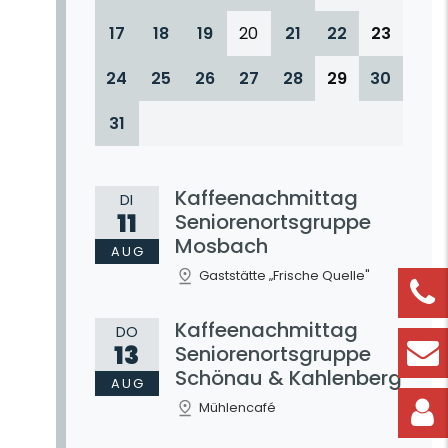
17
18
19
20
21
22
23
24
25
26
27
28
29
30
31
Kaffeenachmittag
DI
11
Seniorenortsgruppe
Mosbach
AUG
Gaststätte „Frische Quelle"
Kaffeenachmittag
DO
13
Seniorenortsgruppe
Schönau & Kahlenberg
AUG
Mühlencafé