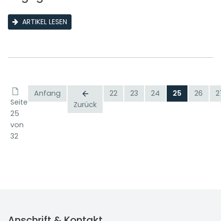
ARTIKEL LESEN
Anfang
22
23
24
25
26
2
Seite
Zurück
25
von
32
Anschrift & Kontakt