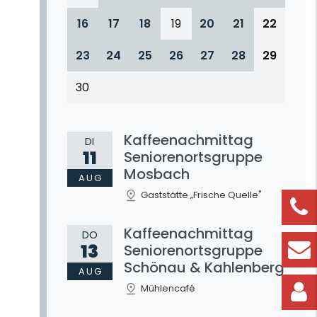
16
17
18
19
20
21
22
23
24
25
26
27
28
29
30
Kaffeenachmittag
DI
11
Seniorenortsgruppe
Mosbach
AUG
Gaststätte „Frische Quelle"
Kaffeenachmittag
DO
13
Seniorenortsgruppe
Schönau & Kahlenberg
AUG
Mühlencafé