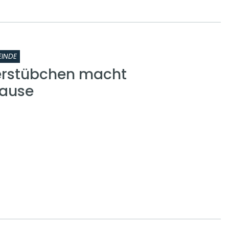
INDE
erstübchen macht
ause