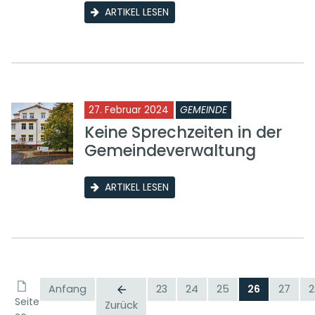
ARTIKEL LESEN
27. Februar 2024
GEMEINDE
Keine Sprechzeiten in der
Gemeindeverwaltung
ARTIKEL LESEN
Anfang
23
24
25
26
27
2
Seite
Zurück