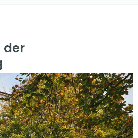
 der
g