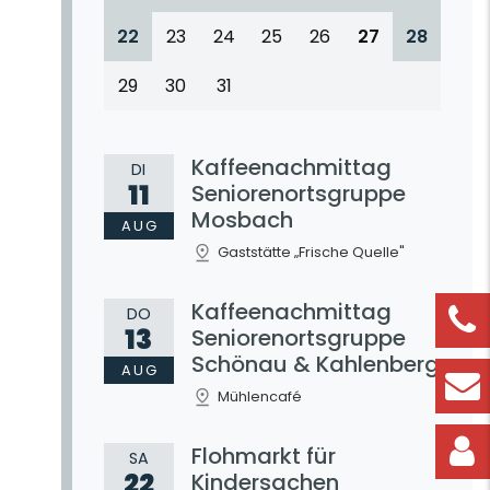
22
23
24
25
26
27
28
29
30
31
Kaffeenachmittag
DI
11
Seniorenortsgruppe
Mosbach
AUG
Gaststätte „Frische Quelle"
Kaffeenachmittag
DO
13
Seniorenortsgruppe
Schönau & Kahlenberg
AUG
Mühlencafé
Flohmarkt für
SA
22
Kindersachen