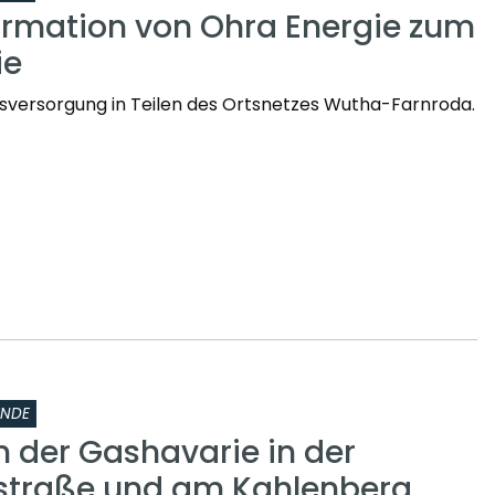
ormation von Ohra Energie zum
ie
sversorgung in Teilen des Ortsnetzes Wutha-Farnroda.
INDE
n der Gashavarie in der
straße und am Kahlenberg