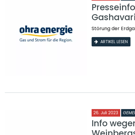
Presseinf
Gashavar
Störung der Erdga
ARTIKEL LESEN
26. Juli 2023
GEME
Info wege
Weinberg