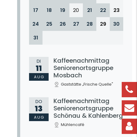
17
18
19
20
21
22
23
24
25
26
27
28
29
30
31
Kaffeenachmittag
DI
11
Seniorenortsgruppe
Mosbach
AUG
Gaststätte „Frische Quelle"
Kaffeenachmittag
DO
13
Seniorenortsgruppe
Schönau & Kahlenberg
AUG
Mühlencafé