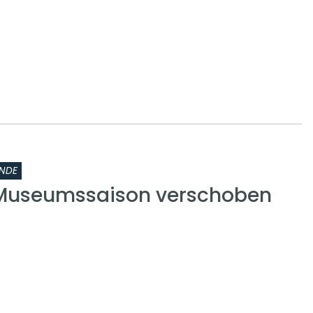
NDE
 Museumssaison verschoben