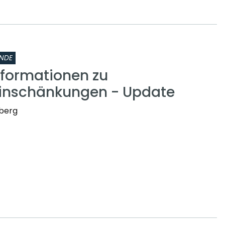
NDE
nformationen zu
inschänkungen - Update
nberg