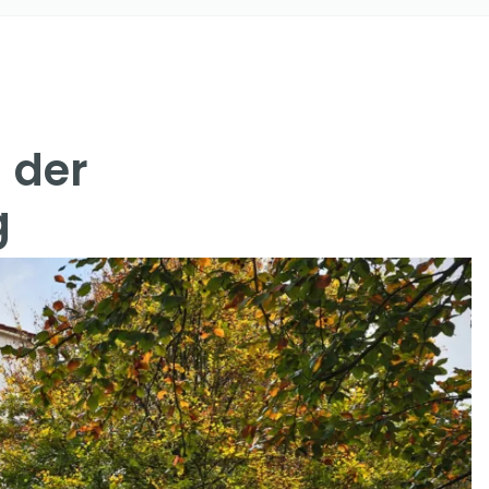
 der
g