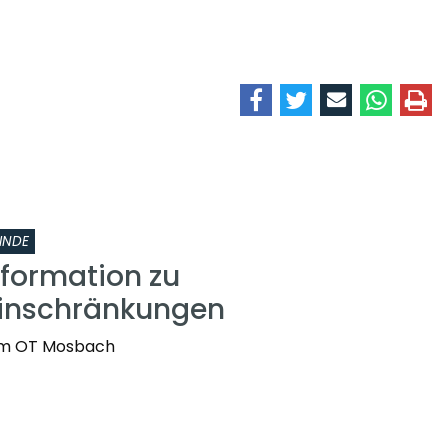
INDE
nformation zu
einschränkungen
t im OT Mosbach