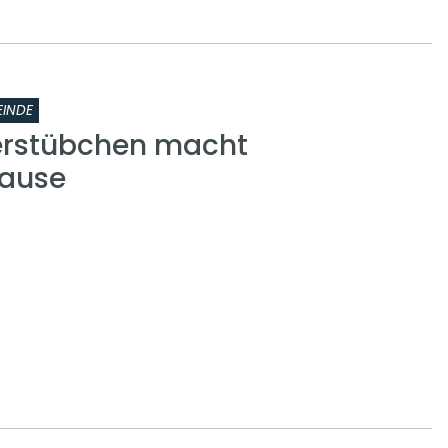
INDE
erstübchen macht
ause