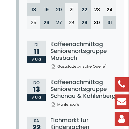
18
19
20
21
22
23
24
25
26
27
28
29
30
31
Kaffeenachmittag
DI
11
Seniorenortsgruppe
Mosbach
AUG
Gaststätte „Frische Quelle"
Kaffeenachmittag
DO
13
Seniorenortsgruppe
Schönau & Kahlenberg
AUG
Mühlencafé
Flohmarkt für
SA
22
Kindersachen