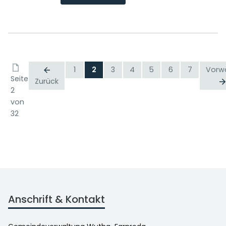
1
2
3
4
5
6
7
Vorw
Seite
Zurück
2
von
32
Anschrift & Kontakt