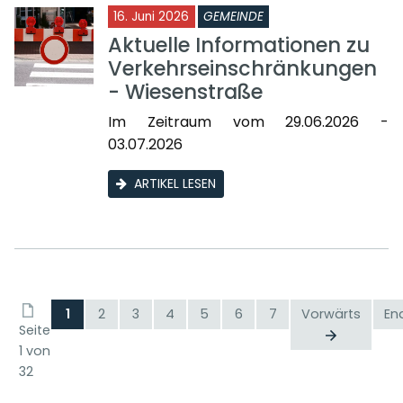
16. Juni 2026
GEMEINDE
Aktuelle Informationen zu
Verkehrseinschränkungen
- Wiesenstraße
Im Zeitraum vom 29.06.2026 -
03.07.2026
ARTIKEL LESEN
1
2
3
4
5
6
7
Vorwärts
En
Seite
1 von
32