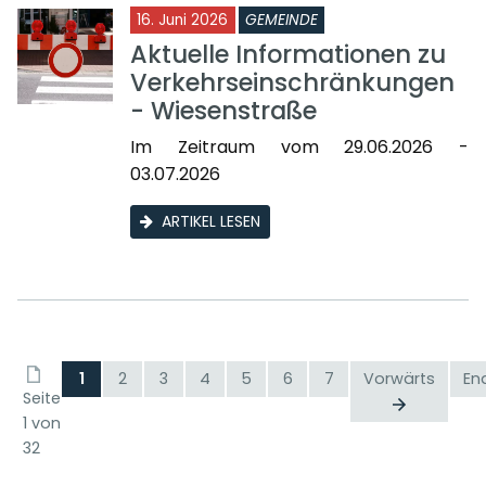
16. Juni 2026
GEMEINDE
Aktuelle Informationen zu
Verkehrseinschränkungen
- Wiesenstraße
Im Zeitraum vom 29.06.2026 -
03.07.2026
ARTIKEL LESEN
1
2
3
4
5
6
7
Vorwärts
En
Seite
1 von
32