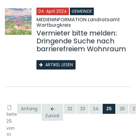
04. April 2024
GEMEINDE
MEDIENINFORMATION Landratsamt
Wartburgkreis
Vermieter bitte melden:
Dringende Suche nach
barrierefreiem Wohnraum
ARTIKEL LESEN
Anfang
22
23
24
25
26
2
Seite
Zurück
25
von
32