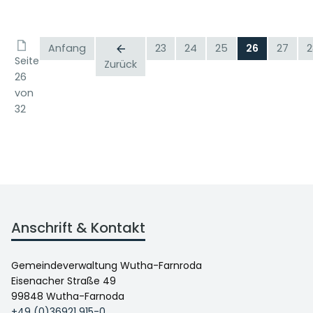
Anfang
23
24
25
26
27
2
Seite
Zurück
26
von
32
Anschrift & Kontakt
Gemeindeverwaltung Wutha-Farnroda
Eisenacher Straße 49
99848 Wutha-Farnoda
+49 (0)36921 915-0