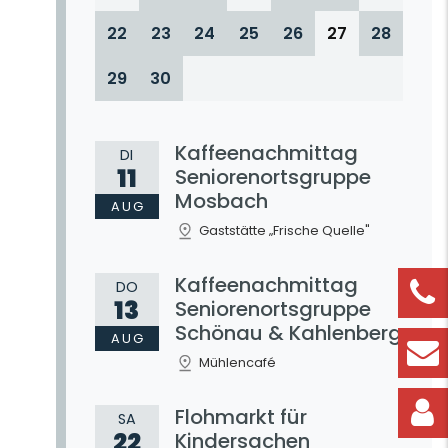
22
23
24
25
26
27
28
29
30
Kaffeenachmittag
DI
11
Seniorenortsgruppe
Mosbach
AUG
Gaststätte „Frische Quelle"
Kaffeenachmittag
DO
13
Seniorenortsgruppe
Schönau & Kahlenberg
AUG
Mühlencafé
Flohmarkt für
SA
22
Kindersachen