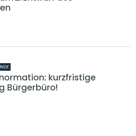
gen
INDE
normation: kurzfristige
g Bürgerbüro!