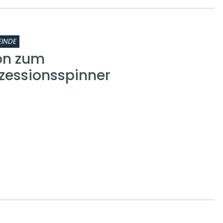
INDE
on zum
zessionsspinner