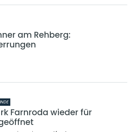
nner am Rehberg:
errungen
INDE
rk Farnroda wieder für
geöffnet