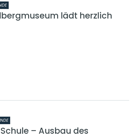
NDE
lbergmuseum lädt herzlich
INDE
r Schule – Ausbau des