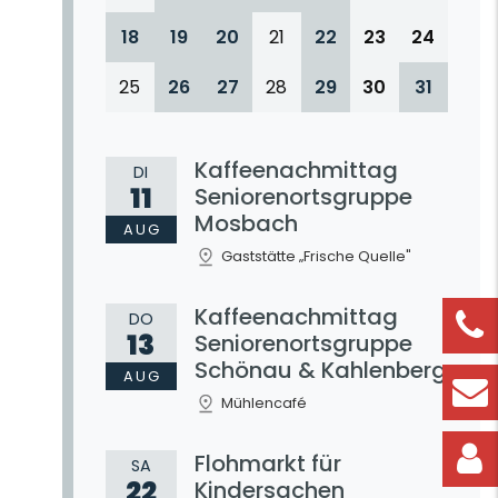
18
19
20
21
22
23
24
25
26
27
28
29
30
31
Kaffeenachmittag
DI
11
Seniorenortsgruppe
Mosbach
AUG
Gaststätte „Frische Quelle"
Kaffeenachmittag
DO
13
Seniorenortsgruppe
Schönau & Kahlenberg
AUG
Mühlencafé
Flohmarkt für
SA
22
Kindersachen