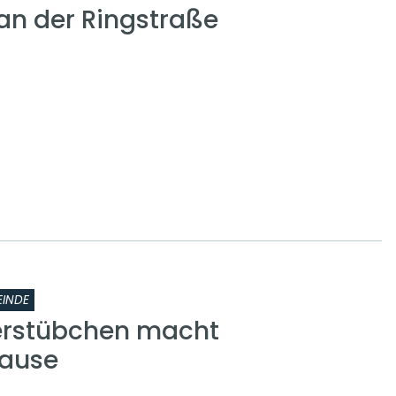
n der Ringstraße
INDE
erstübchen macht
ause