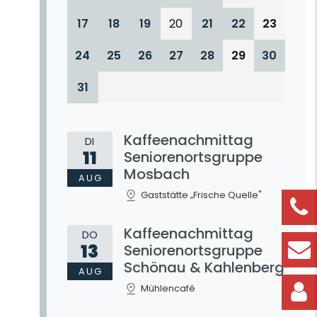
17
18
19
20
21
22
23
24
25
26
27
28
29
30
31
Kaffeenachmittag
DI
11
Seniorenortsgruppe
Mosbach
AUG
Gaststätte „Frische Quelle"
Kaffeenachmittag
DO
13
Seniorenortsgruppe
Schönau & Kahlenberg
AUG
Mühlencafé