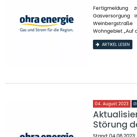
Fertigmeldung 
Gasversorgung 
Weinbergstraße
Wohngebiet „Auf de
ARTIKEL LESEN
04. August 2023
G
Aktualisie
Störung d
Stand: 04.08.2023;