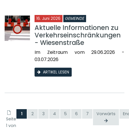
16. Juni 2026
GEMEINDE
Aktuelle Informationen zu
Verkehrseinschränkungen
- Wiesenstraße
Im Zeitraum vom 29.06.2026 -
03.07.2026
ARTIKEL LESEN
1
2
3
4
5
6
7
Vorwärts
En
Seite
1 von