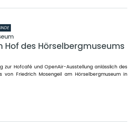
INDE
seum
m Hof des Hörselbergmuseums
ng zur Hofcafé und OpenAir-Ausstellung anlässlich des
s von Friedrich Mosengeil am Hörselbergmuseum in