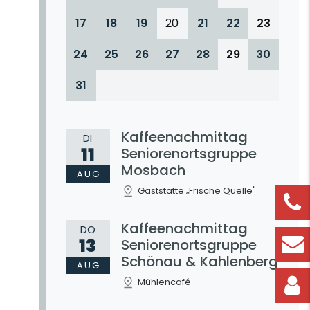
17
18
19
20
21
22
23
24
25
26
27
28
29
30
31
Kaffeenachmittag
DI
11
Seniorenortsgruppe
Mosbach
AUG
Gaststätte „Frische Quelle"
Kaffeenachmittag
DO
13
Seniorenortsgruppe
Schönau & Kahlenberg
AUG
Mühlencafé