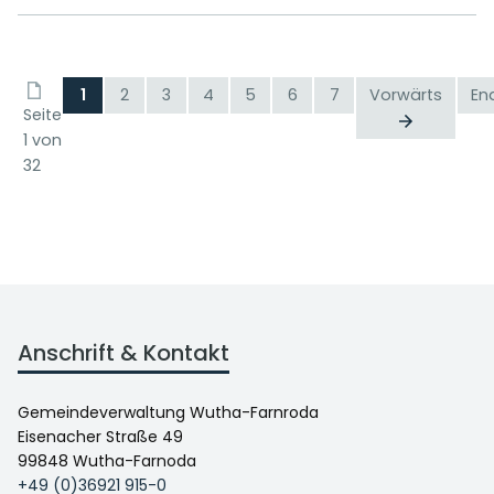
1
2
3
4
5
6
7
Vorwärts
En
Seite
1 von
32
Anschrift & Kontakt
Gemeindeverwaltung Wutha-Farnroda
Eisenacher Straße 49
99848 Wutha-Farnoda
+49 (0)36921 915-0