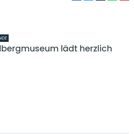
NDE
lbergmuseum lädt herzlich