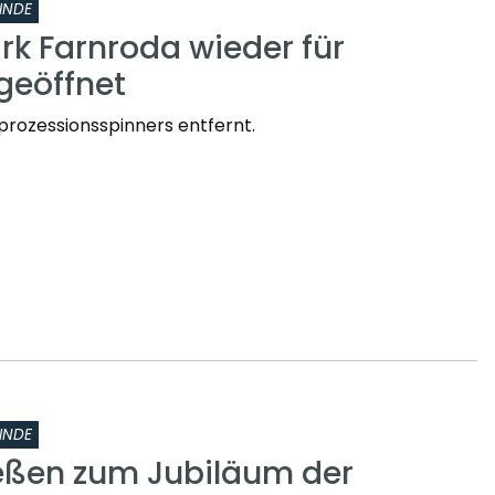
INDE
rk Farnroda wieder für
geöffnet
prozessionsspinners entfernt.
INDE
eßen zum Jubiläum der