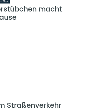
INDE
erstübchen macht
ause
em Straßenverkehr