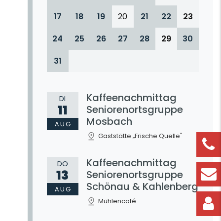
17
18
19
20
21
22
23
24
25
26
27
28
29
30
31
Kaffeenachmittag
DI
11
Seniorenortsgruppe
Mosbach
AUG
Gaststätte „Frische Quelle"
Kaffeenachmittag
DO
13
Seniorenortsgruppe
Schönau & Kahlenberg
AUG
Mühlencafé