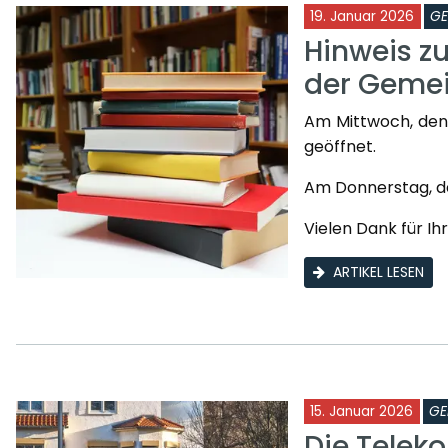
19. Januar 2026
GE
Hinweis z
der Gemei
Am Mittwoch, den 2
geöffnet.
Am Donnerstag, den
Vielen Dank für Ih
ARTIKEL LESEN
15. Januar 2026
GE
Die Telek