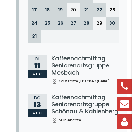
17
18
19
20
21
22
23
24
25
26
27
28
29
30
31
Kaffeenachmittag
DI
11
Seniorenortsgruppe
Mosbach
AUG
Gaststätte „Frische Quelle"
Kaffeenachmittag
DO
13
Seniorenortsgruppe
Schönau & Kahlenberg
AUG
Mühlencafé