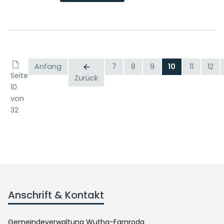
Anfang
7
8
9
10
11
12
Seite
Zurück
10
von
32
Anschrift & Kontakt
Gemeindeverwaltung Wutha-Farnroda