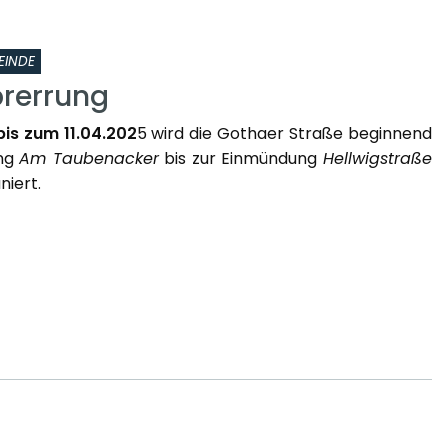
EINDE
rerrung
bis zum 11.04.202
5 wird die Gothaer Straße beginnend
ung
Am Taubenacker
bis zur Einmündung
Hellwigstraße
niert.