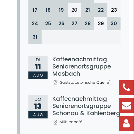
17
18
19
20
21
22
23
24
25
26
27
28
29
30
31
Kaffeenachmittag
DI
11
Seniorenortsgruppe
Mosbach
AUG
Gaststätte „Frische Quelle"
Kaffeenachmittag
DO
13
Seniorenortsgruppe
Schönau & Kahlenberg
AUG
Mühlencafé