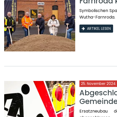
Farnroda 
Symbolischen Spat
Wutha-Farnroda.
ARTIKEL LESEN
25. November 2024
Abgeschl
Gemeind
Ersatzneubau d