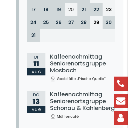
17
18
19
20
21
22
23
24
25
26
27
28
29
30
31
Kaffeenachmittag
DI
11
Seniorenortsgruppe
Mosbach
AUG
Gaststätte „Frische Quelle"
Kaffeenachmittag
DO
13
Seniorenortsgruppe
Schönau & Kahlenberg
AUG
Mühlencafé