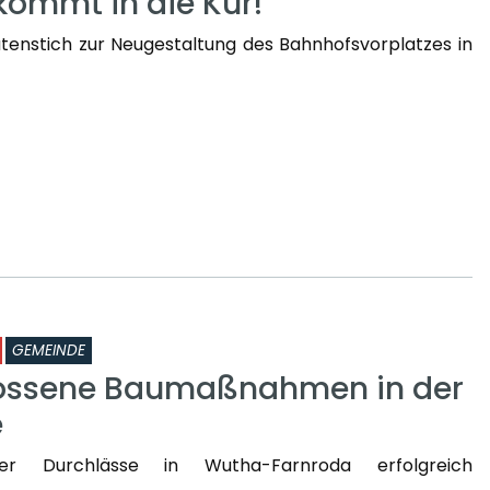
kommt in die Kur!
enstich zur Neugestaltung des Bahnhofsvorplatzes in
GEMEINDE
ossene Baumaßnahmen in der
e
er Durchlässe in Wutha-Farnroda erfolgreich