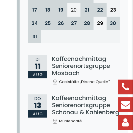
17
18
19
20
21
22
23
24
25
26
27
28
29
30
31
Kaffeenachmittag
DI
11
Seniorenortsgruppe
Mosbach
AUG
Gaststätte „Frische Quelle"
Kaffeenachmittag
DO
13
Seniorenortsgruppe
Schönau & Kahlenberg
AUG
Mühlencafé