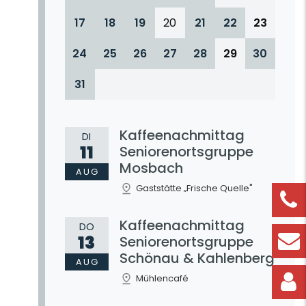
17
18
19
20
21
22
23
24
25
26
27
28
29
30
31
Kaffeenachmittag
DI
11
Seniorenortsgruppe
Mosbach
AUG
Gaststätte „Frische Quelle"
Kaffeenachmittag
DO
13
Seniorenortsgruppe
Schönau & Kahlenberg
AUG
Mühlencafé