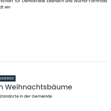
erschaft für Demokratie Eisenach und Wutha-Farnroda
ädt ein
EMEINDE
en Weihnachtsbäume
Standorte in der Gemeinde