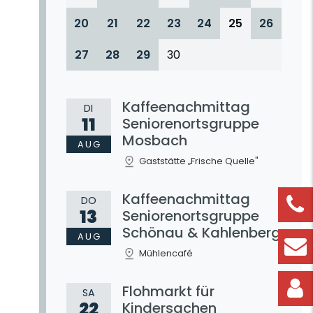
20
21
22
23
24
25
26
27
28
29
30
Kaffeenachmittag
DI
11
Seniorenortsgruppe
Mosbach
AUG
Gaststätte „Frische Quelle"
Kaffeenachmittag
DO
13
Seniorenortsgruppe
Schönau & Kahlenberg
AUG
Mühlencafé
Flohmarkt für
SA
22
Kindersachen