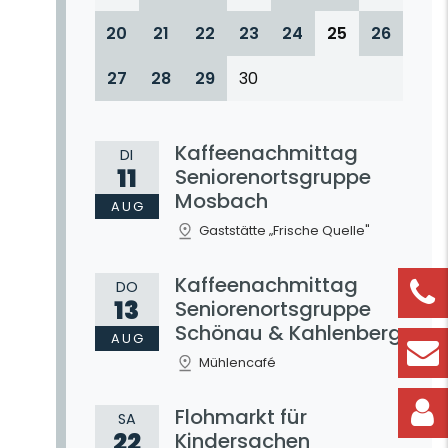
20
21
22
23
24
25
26
27
28
29
30
Kaffeenachmittag
DI
11
Seniorenortsgruppe
Mosbach
AUG
Gaststätte „Frische Quelle"
Kaffeenachmittag
DO
13
Seniorenortsgruppe
Schönau & Kahlenberg
AUG
Mühlencafé
Flohmarkt für
SA
22
Kindersachen