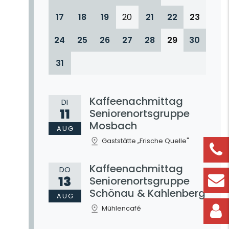
17
18
19
20
21
22
23
24
25
26
27
28
29
30
31
Kaffeenachmittag
DI
11
Seniorenortsgruppe
Mosbach
AUG
Gaststätte „Frische Quelle"
Kaffeenachmittag
DO
13
Seniorenortsgruppe
Schönau & Kahlenberg
AUG
Mühlencafé