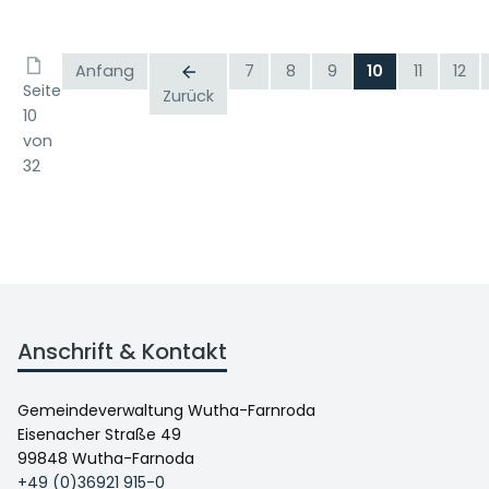
Anfang
7
8
9
10
11
12
Seite
Zurück
10
von
32
Anschrift & Kontakt
Gemeindeverwaltung Wutha-Farnroda
Eisenacher Straße 49
99848 Wutha-Farnoda
+49 (0)36921 915-0