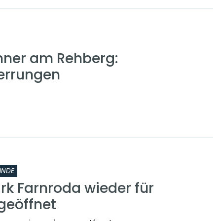
nner am Rehberg:
errungen
INDE
rk Farnroda wieder für
geöffnet