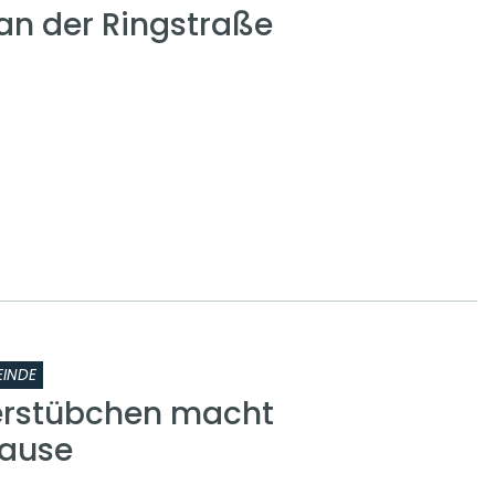
n der Ringstraße
INDE
erstübchen macht
ause