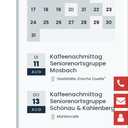
17
18
19
20
21
22
23
24
25
26
27
28
29
30
31
Kaffeenachmittag
DI
11
Seniorenortsgruppe
Mosbach
AUG
Gaststätte „Frische Quelle"
Kaffeenachmittag
DO
13
Seniorenortsgruppe
Schönau & Kahlenberg
AUG
Mühlencafé