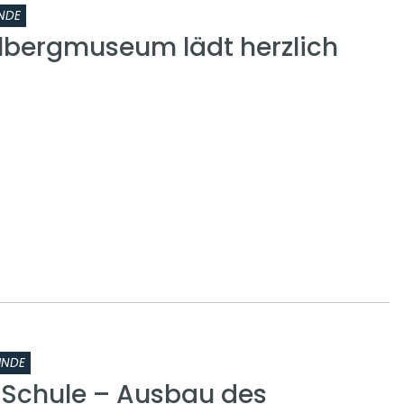
NDE
lbergmuseum lädt herzlich
INDE
r Schule – Ausbau des