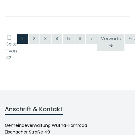
1
2
3
4
5
6
7
Vorwärts
En
Seite
1 von
32
Anschrift & Kontakt
Gemeindeverwaltung Wutha-Farnroda
Eisenacher Straße 49