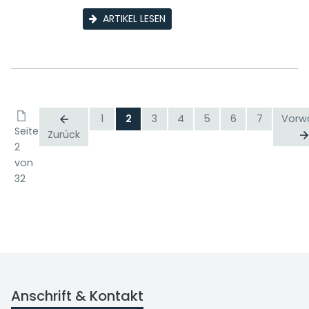
ARTIKEL LESEN
1
2
3
4
5
6
7
Vorw
Seite
Zurück
2
von
32
Anschrift & Kontakt