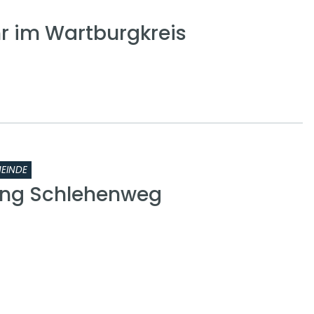
 im Wartburgkreis
EINDE
ung Schlehenweg