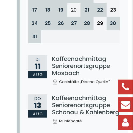
17
18
19
20
21
22
23
24
25
26
27
28
29
30
31
Kaffeenachmittag
DI
11
Seniorenortsgruppe
Mosbach
AUG
Gaststätte „Frische Quelle"
Kaffeenachmittag
DO
13
Seniorenortsgruppe
Schönau & Kahlenberg
AUG
Mühlencafé