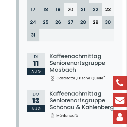
17
18
19
20
21
22
23
24
25
26
27
28
29
30
31
Kaffeenachmittag
DI
11
Seniorenortsgruppe
Mosbach
AUG
Gaststätte „Frische Quelle"
Kaffeenachmittag
DO
13
Seniorenortsgruppe
Schönau & Kahlenberg
AUG
Mühlencafé