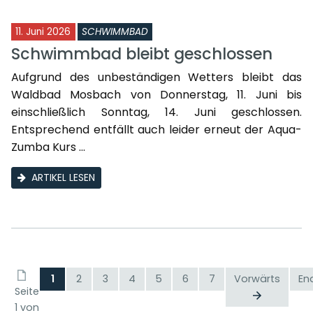
11. Juni 2026
SCHWIMMBAD
Schwimmbad bleibt geschlossen
Aufgrund des unbeständigen Wetters bleibt das
Waldbad Mosbach von Donnerstag, 11. Juni bis
einschließlich Sonntag, 14. Juni geschlossen.
Entsprechend entfällt auch leider erneut der Aqua-
Zumba Kurs ...
ARTIKEL LESEN
1
2
3
4
5
6
7
Vorwärts
En
Seite
1 von