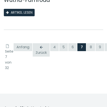
Wutha-Farnroda
ARTIKEL LESEN
Anfang
4
5
6
7
8
9
Seite
Zurück
7
von
32