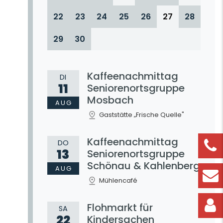
22
23
24
25
26
27
28
29
30
Kaffeenachmittag
DI
11
Seniorenortsgruppe
Mosbach
AUG
Gaststätte „Frische Quelle"
Kaffeenachmittag
DO
13
Seniorenortsgruppe
Schönau & Kahlenberg
AUG
Mühlencafé
Flohmarkt für
SA
22
Kindersachen