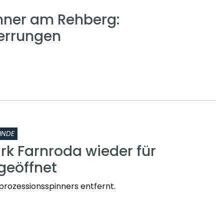
nner am Rehberg:
errungen
INDE
rk Farnroda wieder für
geöffnet
prozessionsspinners entfernt.