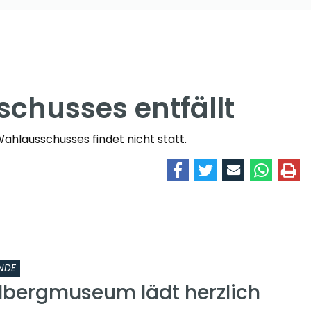
chusses entfällt
Wahlausschusses findet nicht statt.
NDE
lbergmuseum lädt herzlich