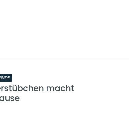
INDE
erstübchen macht
ause