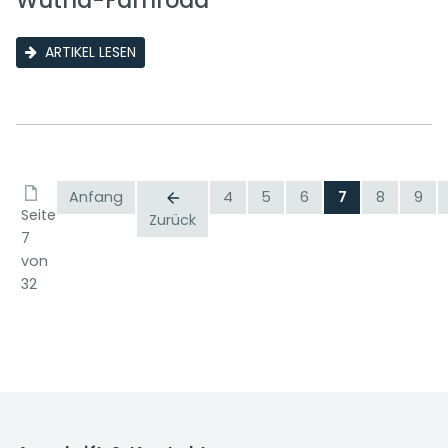
Wutha-Farnroda
ARTIKEL LESEN
Anfang
4
5
6
7
8
9
Seite
Zurück
7
von
32