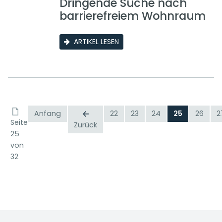
Dringende Suche nach
barrierefreiem Wohnraum
ARTIKEL LESEN
Anfang
22
23
24
25
26
2
Seite
Zurück
25
von
32